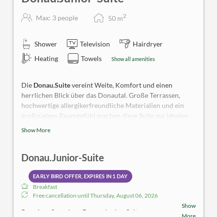
2
Max: 3 people
50
m
Shower
Television
Hairdryer
Heating
Towels
Show all amenities
Die
Donau.Suite
vereint Weite, Komfort und einen
herrlichen Blick über das Donautal. Große Terrassen,
hochwertige allergikerfreundliche Materialien und ein
großzügiges Raumgefühl machen diese Suite zur idealen
Wahl für alle, die die Wachau mit Aussicht und
Show More
besonderem Wohnkomfort genießen möchten. Allergiker-
Zimmer; keine Tiere erlaubt.
Donau.Junior-Suite
EARLY BIRD OFFER, EXPIRES IN
1 DAY
Breakfast
Free cancellation until
Thursday, August 06, 2026
Show
Premium Superior - Donau.Junior-Suite
More