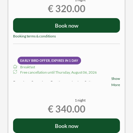
Ausstattung:
€ 320.00
Holz- und Steinböden | große Terrasse mit
herrlichem Donaublick | begehbarer Schrankraum |
Badezimmer mit Dusche | separates WC |
Book now
Klimatisierung mittels Kühldecke | TV | Sitzecke
| Zimmersafe | Minibar
Booking terms & conditions
EARLY BIRD OFFER, EXPIRES IN
1 DAY
Breakfast
Free cancellation until
Thursday, August 06, 2026
Show
Premium Superior - Penthouse.Junior-Suite
More
ca. 40m² | 2 Personen
1 night
Ausstattung:
€ 340.00
Holz- und Steinböden | große Terrasse mit
herrlichem Donaublick | begehbarer Schrankraum |
Badezimmer mit Dusche | separates WC |
Book now
Klimatisierung mittels Kühldecke | TV | Sitzecke