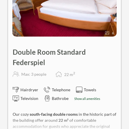
6
Double Room Standard
Federspiel
2
Max: 3 people
22
m
Hairdryer
Telephone
Towels
Television
Bathrobe
Show all amenities
Our cozy
south-facing double rooms
in the historic part of
the building offer around
22 m²
of comfortable
accommodation for guests who appreciate the original