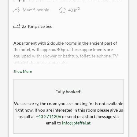
2
Max: 5 people
40
m
2
x
King size bed
Appartment with 2 double rooms in the ancient part of
the hotel, with approx. 40qm. These appartments are
equipped with: shower or bathtub, toilet, telephone, TV
with 30 channels, room safe,
Show More
The appartment is without balcony, and air condition.
Mini-bar with pre-order
Fully booked!
We are sorry, the room you are looking for is not available
right now. If you are interested in this room please give us
as call at
+43 2711206
or send us a short message via
email to
info@pfeffel.at
.