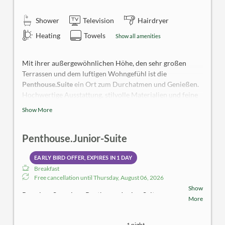
Shower
Television
Hairdryer
Heating
Towels
Show all amenities
Mit ihrer außergewöhnlichen Höhe, den sehr großen
Terrassen und dem luftigen Wohngefühl ist die
Penthouse.Suite
ein Ort zum Durchatmen und Genießen.
Hochwertige Ausstattung, stilvolle Materialien und feine
technische Details schaffen ein Wohnerlebnis, das der
Show More
besonderen Lage im obersten Geschoss gerecht
wird. Allergiker-Zimmer; keine Tiere erlaubt.
Penthouse.Junior-Suite
EARLY BIRD OFFER, EXPIRES IN
1 DAY
Breakfast
Free cancellation until
Thursday, August 06, 2026
Show
Premium Superior - Penthouse.Junior-Suite
More
ca. 40m² | 2 Personen
1 night