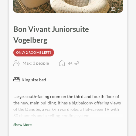
6
Bon Vivant Juniorsuite
Vogelberg
ONLY 2 ROOMS LEFT!
2
Max: 3 people
45
m
King size bed
Large, south-facing room on the third and fourth floor of
the new, main building. It has a big balcony offering views
of the Danube, a walk-in wardrobe, a flat-screen TV with
80 channels and a ceiling-cooling system.
Show More
These room comes with a big living room and a big
bathroom.