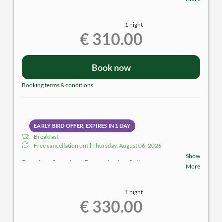
ca. 54m² | 2 Personen
1 night
Ausstattung:
€ 310.00
Holz- und Steinböden | großer Balkon mit herrlichem
Donaublick | begehbarer Schrankraum | Badezimmer
mit Dusche | separates WC | Klimatisierung mittels
Book now
Kühldecke | TV | Sitzecke | Zimmersafe | Minibar
Booking terms & conditions
EARLY BIRD OFFER, EXPIRES IN
1 DAY
Breakfast
Free cancellation until
Thursday, August 06, 2026
Show
Premium Superior - Donau.Junior-Suite
More
ca. 54m² | 2 Personen
1 night
Ausstattung:
€ 330.00
Holz- und Steinböden | großer Balkon mit herrlichem
Donaublick | begehbarer Schrankraum | Badezimmer