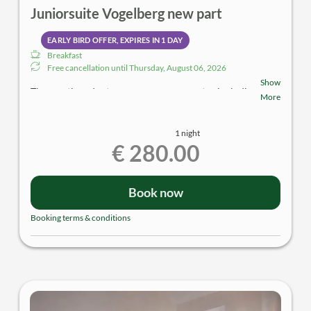
Juniorsuite Vogelberg new part
EARLY BIRD OFFER, EXPIRES IN
1 DAY
Breakfast
Free cancellation until
Thursday, August 06, 2026
Show
The mentioned rates are per room, per stay including
More
a rich breakfast buffet, as well as a wellness basket
including a cottony bathrobe and extra towels
1 night
€ 280.00
Book now
Booking terms & conditions