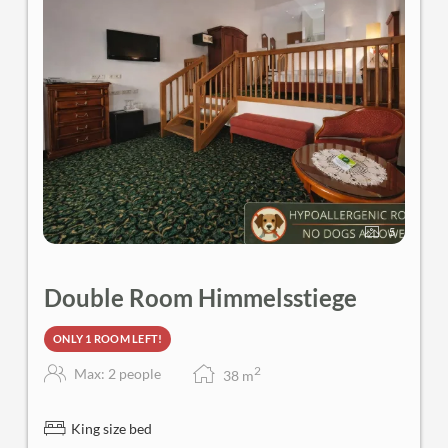
5
Double Room Himmelsstiege
ONLY 1 ROOM LEFT!
2
Max: 2 people
38
m
King size bed