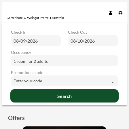
Gartenhotel & Weingut Pfeffel Dürnstein
Check In
Check Out
Occupancy
1 room
for
2 adults
Promotional code
Enter your code
Search
Gartenhotel & Weingut Pfeffel Dür
Offers