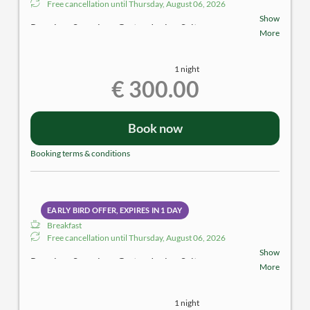
Free cancellation until
Thursday, August 06, 2026
Show
Premium Superior - Garten.Junior-Suite
More
ca. 40m² | 2 Personen
1 night
Ausstattung:
€ 300.00
Holz- und Steinböden | großer Balkon mit herrlichem
Gartenblick Richtung Donau| begehbarer
Schrankraum | Badezimmer mit Dusche | separates
Book now
WC | Klimatisierung mittels Kühldecke | TV | Sitzecke
| Zimmersafe | Minibar
Booking terms & conditions
EARLY BIRD OFFER, EXPIRES IN
1 DAY
Breakfast
Free cancellation until
Thursday, August 06, 2026
Show
Premium Superior - Garten.Junior-Suite
More
ca. 40m² | 2 Personen
1 night
Ausstattung: