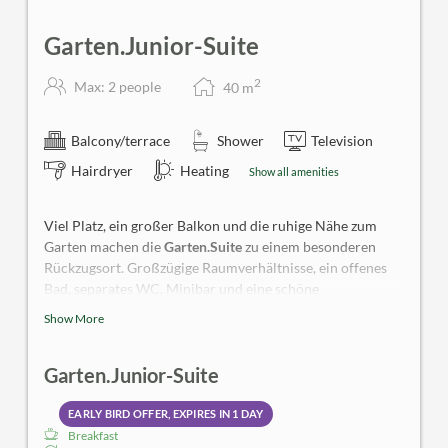
Garten.Junior-Suite
2
Max: 2 people
40
m
Balcony/terrace
Shower
Television
Hairdryer
Heating
Show all amenities
Viel Platz, ein großer Balkon und die ruhige Nähe zum
Garten machen die
Garten.Suite
zu einem besonderen
Rückzugsort. Großzügige Raumverhältnisse, ein offenes
Bad, separates WC, Minibar und eine schöne
Sitzgelegenheit im Innen- und Außenbereich sorgen für
Show More
entspannten Wohnkomfort mit stilvoller Leichtigkeit.
Allergiker-Zimmer; keine Tiere erlaubt.
Garten.Junior-Suite
EARLY BIRD OFFER, EXPIRES IN
1 DAY
Breakfast