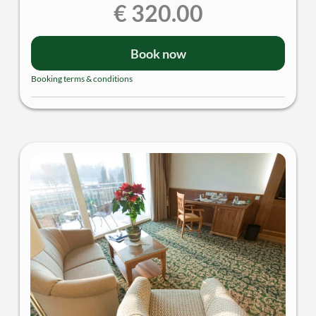
€ 320.00
Holz- und Steinböden | großer Balkon mit herrlichem
Gartenblick Richtung Donau| begehbarer
Schrankraum | Badezimmer mit Dusche | separates
Book now
WC | Klimatisierung mittels Kühldecke | TV | Sitzecke
| Zimmersafe | Minibar
Booking terms & conditions